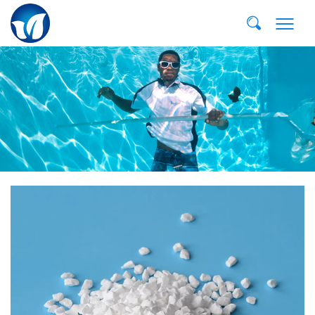
E-MAIL:
dvp@qddvp.com
TEL:
+86-532-85807910