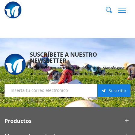
E-MAIL:
dvp@qddvp.com
TEL:
+86-532-85807910
SUSCRÍBETE A NUESTRO
NEWSLETTER
Suscríbase a nuestro boletín de noticias. Manténgase
actualizado con las últimas noticias de Develop Chem
Suscribir
Productos