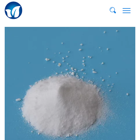
E-MAIL:
dvp@qddvp.com
TEL:
+86-532-85807910