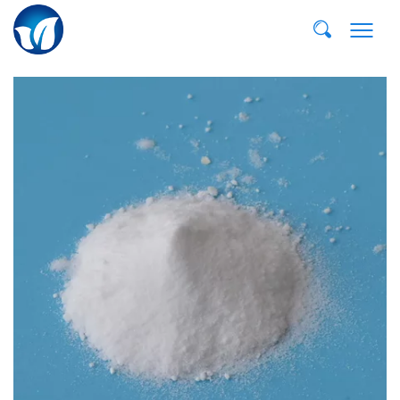
E-MAIL:
dvp@qddvp.com
TEL:
+86-532-85807910